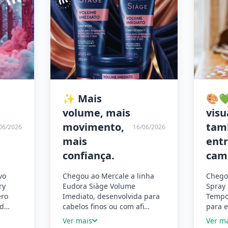
✨ Mais
🎨
volume, mais
visu
movimento,
ta
06/2026
16/06/2026
mais
ent
confiança.
cam
vo
Chegou ao Mercale a linha
Chego
ry
Eudora Siàge Volume
Spray 
ero
Imediato, desenvolvida para
Tempor
ed…
cabelos finos ou com afi…
para e
Ver mais
Ver m