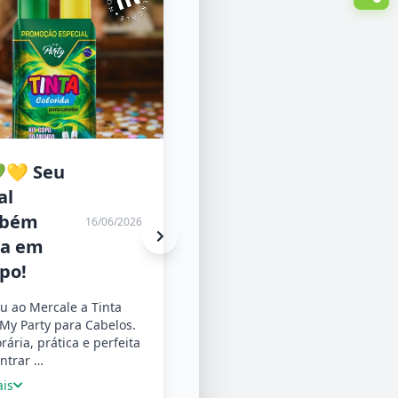
💛 Seu
🍷 Uma
al
experiência
mbém
italiana
16/06/2026
16/06/2026
ra em
acaba de
po!
chegar ao
Mercale!
u ao Mercale a Tinta
My Party para Cabelos.
Conheça os vinhos Della
ária, prática e perfeita
Stella, diretamente da Itália
ntrar …
para a sua mesa. Sabores
ais
marcantes, tradição…