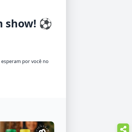
um show! ⚽
t esperam por você no