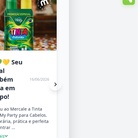
💛 Seu
🍷 Uma
al
experiência
mbém
italiana
16/06/2026
16/06/2026
ra em
acaba de
po!
chegar ao
Mercale!
u ao Mercale a Tinta
My Party para Cabelos.
Conheça os vinhos Della
ária, prática e perfeita
Stella, diretamente da Itália
ntrar …
para a sua mesa. Sabores
ais
marcantes, tradição…