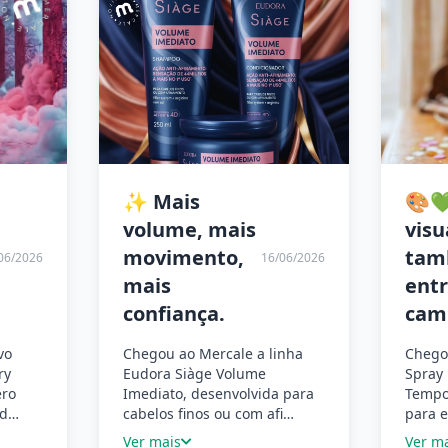
✨ Mais
🎨
volume, mais
visu
movimento,
ta
06/2026
16/06/2026
mais
ent
confiança.
cam
vo
Chegou ao Mercale a linha
Chego
ry
Eudora Siàge Volume
Spray 
ero
Imediato, desenvolvida para
Tempor
ed…
cabelos finos ou com afi…
para e
Ver mais
Ver m