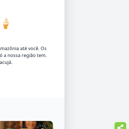
🍦
Amazônia até você. Os
ó a nossa região tem.
acujá.