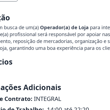
ção
m busca de um(a)
Operador(a) de Loja
para int
e(a) profissional será responsável por apoiar nas
ento, reposição de mercadorias, organização e 
loja, garantindo uma boa experiência para os clie
cios
ações Adicionais
e Contrato:
INTEGRAL
io de Trabalho:
14:00 até 22:20