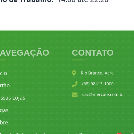
AVEGAÇÃO
CONTATO
ício
Rio Branco, Acre
(68) 98413-1000
rtão
sac@mercale.com.br
ssas Lojas
gas
bre